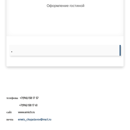
Оформление гостиной
телефоны +7(916) 158 17 57
+7(916) 158 17 61
сайт www.emich.ru
почта
emets_chopalavov@mail.ru